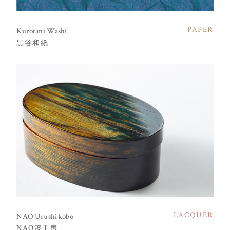
PAPER
Kurotani Washi
黒谷和紙
LACQUER
NAO Urushi kobo
NAO漆工房