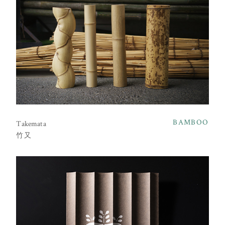
BAMBOO
Takemata
竹又