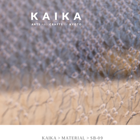
KAIKA
>
MATERIAL
>
SB-09